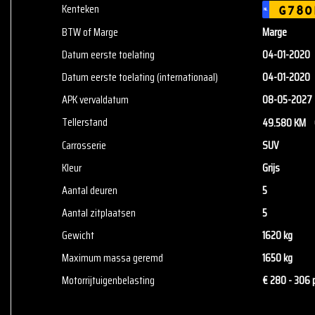
Kenteken
G780
NL
BTW of Marge
Marge
Datum eerste toelating
04-01-2020
Datum eerste toelating (internationaal)
04-01-2020
APK vervaldatum
08-05-2027
Tellerstand
49.580 KM
Carrosserie
SUV
Kleur
Grijs
Aantal deuren
5
Aantal zitplaatsen
5
Gewicht
1620 kg
Maximum massa geremd
1650 kg
Motorrijtuigenbelasting
€ 280 - 306 