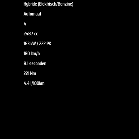
Hybride (Elektrisch/Benzine)
Automaat
4
2487 cc
163 kW / 222 PK
180 km/h
8.1 seconden
221 Nm
4.4 l/100km