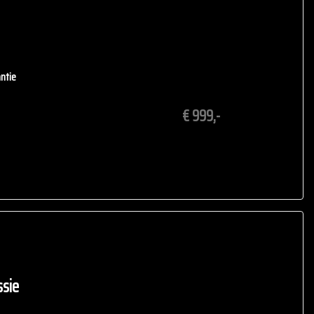
en we ervoor dat u zich bij ons welkom voelt en de juiste auto
ntie
€ 999,-
t
schema
ederland
nd aan de verstrekte informatie in de advertentie. Vertrouw
Neem contact op met de verkoper voor aanvullende vragen.
sie