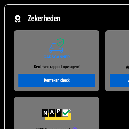
Zekerheden
Kenteken rapport opvragen?
A
Kenteken check