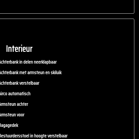
Interieur
Achterbank in delen neerklapbaar
Achterbank met armsteun en skiluik
Achterbank verstelbaar
Airco automatisch
Armsteun achter
Armsteun voor
Bagagedek
Bestuurdersstoel in hoogte verstelbaar