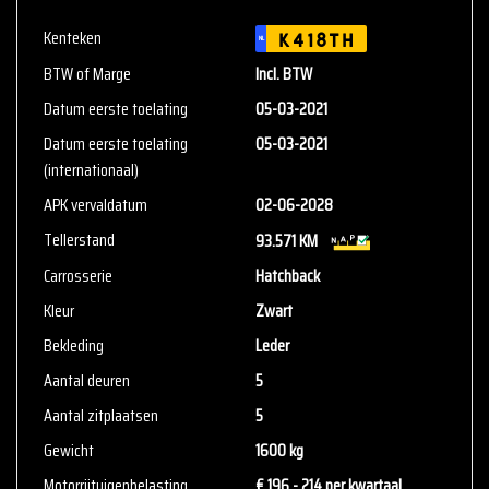
binnen onze openingstijden voor een bak koffie en een rit
Kenteken
K418TH
NL
in uw nieuwe auto.
BTW of Marge
Incl. BTW
Kom langs bij
Cornet & VanBuuren
en ontdek welke auto bij u
Datum eerste toelating
05-03-2021
past! Wij helpen u graag verder.
Datum eerste toelating
05-03-2021
(internationaal)
Cavalier 34
3897 AA Zeewolde
APK vervaldatum
02-06-2028
036-2340007
Tellerstand
93.571 KM
info@cvb-auto.nl
Carrosserie
Hatchback
www.cvb-auto.nl
Kleur
Zwart
We hebben ons uiterste best gedaan om alle informatie in deze
Bekleding
Leder
advertentie correct weer te geven. Er kunnen echter geen rechten
Aantal deuren
5
worden ontleend aan de verstrekte informatie in de advertentie.
Aantal zitplaatsen
5
Vertrouw niet alleen op deze informatie maar controleer altijd
zelf de zaken welke voor jou belangrijk zijn en je beslissing
Gewicht
1600 kg
zouden kunnen beïnvloeden. Neem contact op met de verkoper
Motorrijtuigenbelasting
€ 196 - 214 per kwartaal