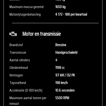
voor aanvullende vragen.
Maximum massa geremd
1650 kg
Motorrijtuigenbelasting
€ 172 - 188 per kwartaal
Motor en transmissie
Brandstof
Benzine
Transmissie
Handgeschakeld
Aantal cilinders
4
Cilinderinhoud
1198 cc
Vermogen
97 kW / 132 PK
Topsnelheid
198 km/h
Acceleratie (0-100 km/h)
10.6 seconden
Maximum aantal toeren per
5500 RPM
minuut