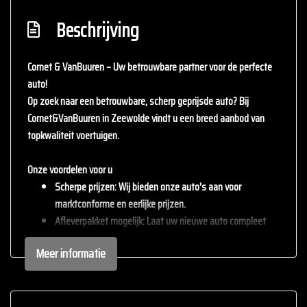
Beschrijving
Cornet & VanBuuren – Uw betrouwbare partner voor de perfecte
auto!
Op zoek naar een betrouwbare, scherp geprijsde auto? Bij
Cornet&VanBuuren
in Zeewolde vindt u een breed aanbod van
topkwaliteit voertuigen.
Onze voordelen voor u
Scherpe prijzen
: Wij bieden onze auto's aan voor
marktconforme en eerlijke prijzen.
Afleverpakket mogelijk
: Laat uw nieuwe auto compleet
afleveren met één van onze afleverpakketten (tegen
Meer informatie
meerprijs).
Inruil mogelijk
: Wij staan open voor uw huidige auto – inruil
is altijd bespreekbaar.
Persoonlijke service
: staan persoonlijke service en