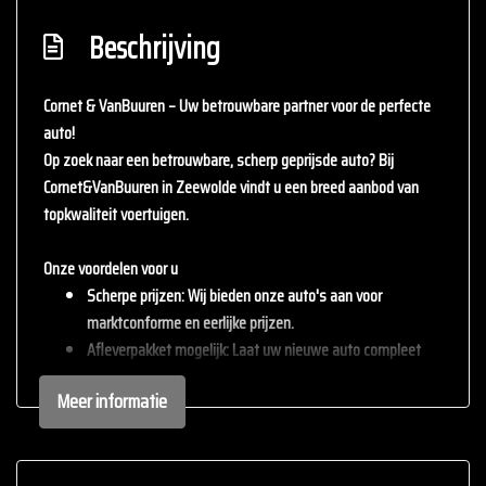
Beschrijving
Cornet & VanBuuren – Uw betrouwbare partner voor de perfecte
auto!
Op zoek naar een betrouwbare, scherp geprijsde auto? Bij
Cornet&VanBuuren
in Zeewolde vindt u een breed aanbod van
topkwaliteit voertuigen.
Onze voordelen voor u
Scherpe prijzen
: Wij bieden onze auto's aan voor
marktconforme en eerlijke prijzen.
Afleverpakket mogelijk
: Laat uw nieuwe auto compleet
afleveren met één van onze afleverpakketten (tegen
Meer informatie
meerprijs).
Inruil mogelijk
: Wij staan open voor uw huidige auto – inruil
is altijd bespreekbaar.
Persoonlijke service
: staan persoonlijke service en