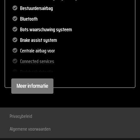
Bestuurdersairbag
Bluetooth
Bots waarschuwing systeem
Brake assist system
Centrale airbag voor
Connected services
Dodehoek detectie
Draadloze telefoonlader
Meer informatie
Elektronisch stabiliteits programma
Elektronische remkrachtverdeling
Geluidsimulator
Privacybeleid
Hoofd airbag(s) achter
Algemene voorwaarden
Hoofd airbag(s) voor