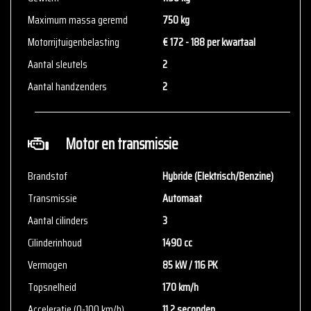
voor aanvullende vragen.
Maximum massa geremd
750 kg
Motorrijtuigenbelasting
€ 172 - 188 per kwartaal
Aantal sleutels
2
Aantal handzenders
2
Motor en transmissie
Brandstof
Hybride (Elektrisch/Benzine)
Transmissie
Automaat
Aantal cilinders
3
Cilinderinhoud
1490 cc
Vermogen
85 kW / 116 PK
Topsnelheid
170 km/h
Acceleratie (0-100 km/h)
11.2 seconden