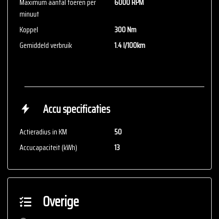
Maximum aantal toeren per
6000 RPM
minuut
Koppel
300 Nm
Gemiddeld verbruik
1.4 l/100km
Accu specificaties
Actieradius in KM
50
Accucapaciteit (kWh)
13
Overige