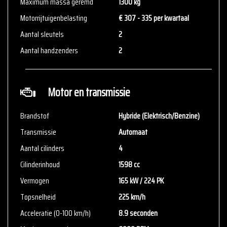
zelf de zaken welke voor jou belangrijk zijn en je beslissing
Maximum massa geremd
1300 kg
zouden kunnen beïnvloeden. Neem contact op met de verkoper
Motorrijtuigenbelasting
€ 307 - 335 per kwartaal
voor aanvullende vragen.
Aantal sleutels
2
Aantal handzenders
2
Motor en transmissie
Brandstof
Hybride (Elektrisch/Benzine)
Transmissie
Automaat
Aantal cilinders
4
Cilinderinhoud
1598 cc
Vermogen
165 kW / 224 PK
Topsnelheid
225 km/h
Acceleratie (0-100 km/h)
8.9 seconden