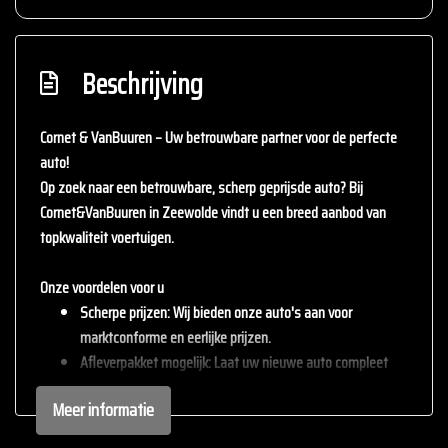
Beschrijving
Cornet & VanBuuren – Uw betrouwbare partner voor de perfecte
auto!
Op zoek naar een betrouwbare, scherp geprijsde auto? Bij
Cornet&VanBuuren
in Zeewolde vindt u een breed aanbod van
topkwaliteit voertuigen.
Onze voordelen voor u
Scherpe prijzen
: Wij bieden onze auto's aan voor
marktconforme en eerlijke prijzen.
Afleverpakket mogelijk
: Laat uw nieuwe auto compleet
afleveren met één van onze afleverpakketten (tegen
Meer informatie
meerprijs).
Inruil mogelijk
: Wij staan open voor uw huidige auto – inruil