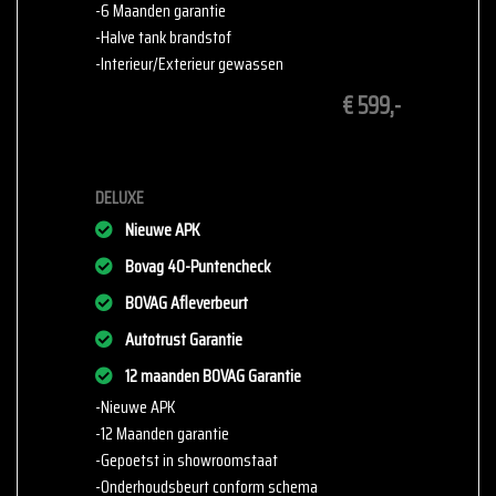
-6 Maanden garantie
past! Wij helpen u graag verder.
-Halve tank brandstof
-Interieur/Exterieur gewassen
Cavalier 34
€ 599,-
3897 AA Zeewolde
036-2340007
info@cvb-auto.nl
www.cvb-auto.nl
DELUXE
Cornet & VanBuuren – Uw betrouwbare partner voor de perfecte
Nieuwe APK
auto!
Bovag 40-Puntencheck
Op zoek naar een betrouwbare, scherp geprijsde auto? Bij
Cornet&VanBuuren
BOVAG Afleverbeurt
in Zeewolde vindt u een breed aanbod van
topkwaliteit voertuigen.
Autotrust Garantie
12 maanden BOVAG Garantie
Onze voordelen voor u
-Nieuwe APK
Scherpe prijzen
: Wij bieden onze auto's aan voor
-12 Maanden garantie
marktconforme en eerlijke prijzen.
-Gepoetst in showroomstaat
Afleverpakket mogelijk
: Laat uw nieuwe auto compleet
-Onderhoudsbeurt conform schema