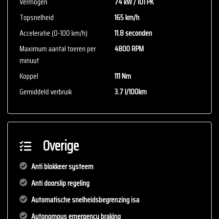
Vermogen
74 kW / 101 PK
Topsnelheid
165 km/h
Acceleratie (0-100 km/h)
11.8 seconden
Maximum aantal toeren per
4800 RPM
minuut
Koppel
111 Nm
Gemiddeld verbruik
3.7 l/100km
Overige
Anti blokkeer systeem
Anti doorslip regeling
Automatische snelheidsbegrenzing isa
Autonomous emergency braking