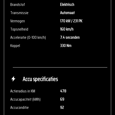
Brandstof
Elektrisch
Transmissie
Automaat
Vermogen
170 kW / 231 PK
Topsnelheid
160 km/h
Acceleratie (0-100 km/h)
7.4 seconden
Koppel
330 Nm
Accu specificaties
Actieradius in KM
478
Accucapaciteit (kWh)
69
Accuconditie
92