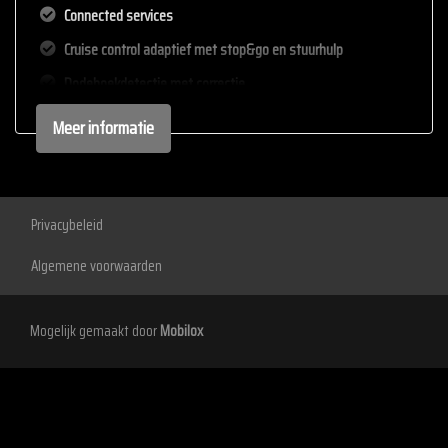
Connected services
Cruise control adaptief met stop&go en stuurhulp
Dodehoekdetectie met correctie
Draadloze telefoonlader
Meer informatie
Elektrisch bedienbare achterklep met sensorsturing
Elektronisch stabiliteits programma
Elektronische remkrachtverdeling
Privacybeleid
Full-led koplampen
Algemene voorwaarden
Geluidsimulator
Hoofd airbag(s) achter
Mogelijk gemaakt door
Mobilox
Hoofd airbag(s) voor
Keyless start
Knie airbag(s)