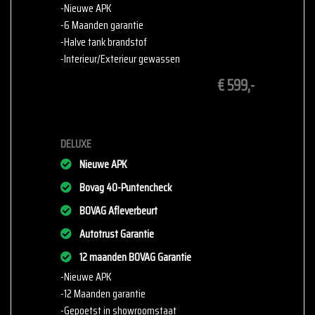
-Nieuwe APK
Kom langs bij
Cornet & VanBuuren
en ontdek welke auto bij u
-6 Maanden garantie
past! Wij helpen u graag verder.
-Halve tank brandstof
-Interieur/Exterieur gewassen
Cavalier 34
€ 599,-
3897 AA Zeewolde
036-2340007
info@cvb-auto.nl
www.cvb-auto.nl
DELUXE
Cornet & VanBuuren – Uw betrouwbare partner voor de perfecte
Nieuwe APK
auto!
Bovag 40-Puntencheck
Op zoek naar een betrouwbare, scherp geprijsde auto? Bij
Cornet&VanBuuren
BOVAG Afleverbeurt
in Zeewolde vindt u een breed aanbod van
topkwaliteit voertuigen.
Autotrust Garantie
12 maanden BOVAG Garantie
Onze voordelen voor u
-Nieuwe APK
Scherpe prijzen
: Wij bieden onze auto's aan voor
-12 Maanden garantie
marktconforme en eerlijke prijzen.
-Gepoetst in showroomstaat