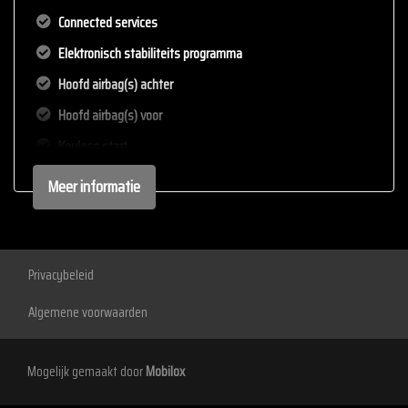
Connected services
Elektronisch stabiliteits programma
Hoofd airbag(s) achter
Hoofd airbag(s) voor
Keyless start
Led mistlampen
Meer informatie
Oplaadmogelijkheid
Passagiersairbag
Rijstrooksensor met correctie
Privacybeleid
Volledig digitaal instrumentenpaneel
Algemene voorwaarden
Zij airbag(s) voor
Exterieur
Mogelijk gemaakt door
Mobilox