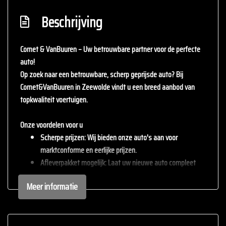
Beschrijving
Cornet & VanBuuren – Uw betrouwbare partner voor de perfecte
auto!
Op zoek naar een betrouwbare, scherp geprijsde auto? Bij
Cornet&VanBuuren
in Zeewolde vindt u een breed aanbod van
topkwaliteit voertuigen.
Onze voordelen voor u
Scherpe prijzen
: Wij bieden onze auto's aan voor
marktconforme en eerlijke prijzen.
Afleverpakket mogelijk
: Laat uw nieuwe auto compleet
afleveren met één van onze afleverpakketten (tegen
Meer informatie
meerprijs).
Inruil mogelijk
: Wij staan open voor uw huidige auto – inruil
is altijd bespreekbaar.
Persoonlijke service
: staan persoonlijke service en