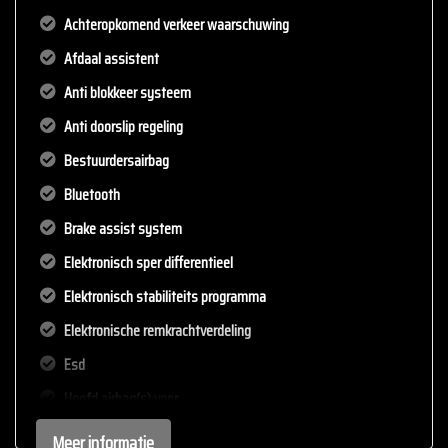
Achteropkomend verkeer waarschuwing
Afdaal assistent
Anti blokkeer systeem
Anti doorslip regeling
Bestuurdersairbag
Bluetooth
Brake assist system
Elektronisch sper differentieel
Elektronisch stabiliteits programma
Elektronische remkrachtverdeling
Esd
Hoofd airbag(s) voor
Knie airbag(s)
Meer informatie