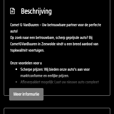
Beschrijving
Cornet & VanBuuren – Uw betrouwbare partner voor de perfecte
auto!
Op zoek naar een betrouwbare, scherp geprijsde auto? Bij
Cornet&VanBuuren
in Zeewolde vindt u een breed aanbod van
topkwaliteit voertuigen.
Onze voordelen voor u
Scherpe prijzen
: Wij bieden onze auto's aan voor
marktconforme en eerlijke prijzen.
Afleverpakket mogelijk
: Laat uw nieuwe auto compleet
afleveren met één van onze afleverpakketten (tegen
Meer informatie
meerprijs).
Inruil mogelijk
: Wij staan open voor uw huidige auto – inruil
is altijd bespreekbaar.
Persoonlijke service
: staan persoonlijke service en