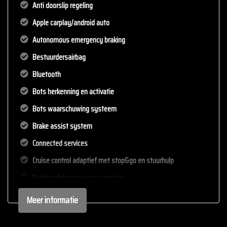
Anti doorslip regeling
Apple carplay/android auto
Autonomous emergency braking
Bestuurdersairbag
Bluetooth
Bots herkenning en activatie
Bots waarschuwing systeem
Brake assist system
Connected services
Cruise control adaptief met stop&go en stuurhulp
Dodehoekdetectie met correctie
Elektrisch bedienbare achterklep met sensorsturing
Meer informatie
Elektronisch stabiliteits programma