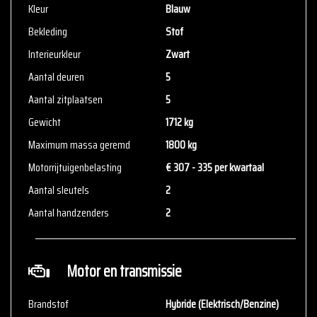
Kleur
Blauw
We hebben ons uiterste best gedaan om alle informatie in deze
Bekleding
Stof
advertentie correct weer te geven. Er kunnen echter geen rechten
Interieurkleur
Zwart
worden ontleend aan de verstrekte informatie in de advertentie.
Aantal deuren
5
Vertrouw niet alleen op deze informatie maar controleer altijd
zelf de zaken welke voor jou belangrijk zijn en je beslissing
Aantal zitplaatsen
5
zouden kunnen beïnvloeden. Neem contact op met de verkoper
Gewicht
1712 kg
voor aanvullende vragen.
Maximum massa geremd
1800 kg
Motorrijtuigenbelasting
€ 307 - 335 per kwartaal
Aantal sleutels
2
Aantal handzenders
2
Motor en transmissie
Brandstof
Hybride (Elektrisch/Benzine)