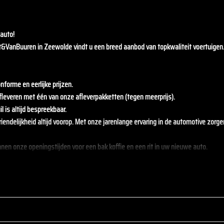
auto!
t&VanBuuren
in Zeewolde vindt u een breed aanbod van topkwaliteit voertuigen
nforme en eerlijke prijzen.
fleveren met één van onze afleverpakketten (tegen meerprijs).
l is altijd bespreekbaar.
vriendelijkheid altijd voorop. Met onze jarenlange ervaring in de automotive zorg
innen onze openingstijden voor een bak koffie en een rit in uw nieuwe auto.
t! Wij helpen u graag verder.