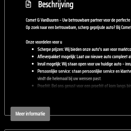
Beschrijving
Cornet & VanBuuren – Uw betrouwbare partner voor de perfecte 
Op zoek naar een betrouwbare, scherp geprijsde auto? Bij
Corne
Onze voordelen voor u
Scherpe prijzen
: Wij bieden onze auto's aan voor marktco
Afleverpakket mogelijk
: Laat uw nieuwe auto compleet a
Inruil mogelijk
: Wij staan open voor uw huidige auto – inrui
Persoonlijke service
: staan persoonlijke service en klant
vindt die helemaal bij uw wensen past.
Proefrit
: Bel ons gerust voor een proefrit of kom langs b
Kom langs bij
Cornet & VanBuuren
en ontdek welke auto bij u pas
Cavalier 34
Meer informatie
3897 AA Zeewolde
036-2340007