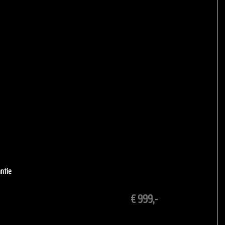
.
en we ervoor dat u zich bij ons welkom voelt en de juiste auto
ntie
€ 999,-
t
schema