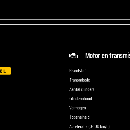
-Volle tank brandstof
-Pechhulppas 12 maanden N
advertentie correct weer te geven. Er kunnen echter geen rechten worden ontlee
aken welke voor jou belangrijk zijn en je beslissing zouden kunnen beïnvloeden. 
Motor en transmis
Brandstof
KL
Transmissie
Aantal cilinders
Cilinderinhoud
Vermogen
Topsnelheid
Acceleratie (0-100 km/h)