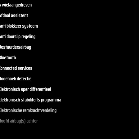
4 wielaangedreven
Afdaal assistent
Anti blokkeer systeem
nti doorslip regeling
Bestuurdersairbag
Bluetooth
Connected services
Dodehoek detectie
lektronisch sper differentieel
Elektronisch stabiliteits programma
Elektronische remkrachtverdeling
Hoofd airbag(s) achter
Hoofd airbag(s) voor