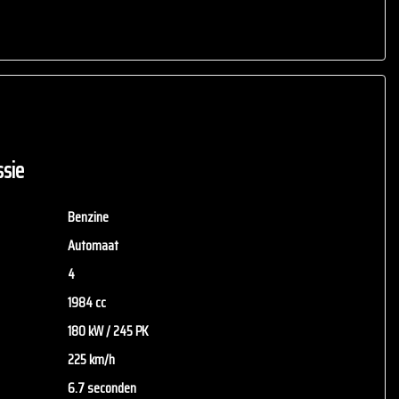
ederland
nd aan de verstrekte informatie in de advertentie. Vertrouw
Neem contact op met de verkoper voor aanvullende vragen.
sie
Benzine
Automaat
4
1984 cc
180 kW / 245 PK
225 km/h
6.7 seconden