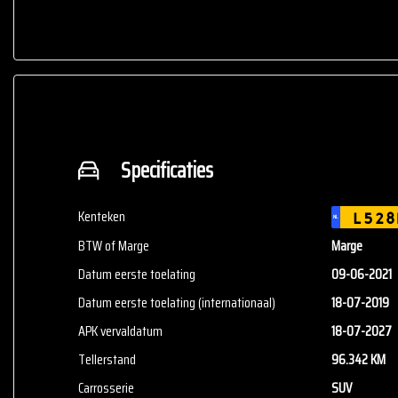
info@cvb-auto.nl
www.cvb-auto.nl
We hebben ons uiterste best gedaan om alle informatie in deze 
niet alleen op deze informatie maar controleer altijd zelf de z
Specificaties
Kenteken
L528
NL
BTW of Marge
Marge
Datum eerste toelating
09-06-2021
Datum eerste toelating (internationaal)
18-07-2019
APK vervaldatum
18-07-2027
Tellerstand
96.342 KM
Carrosserie
SUV