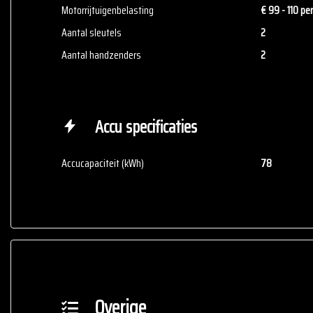
Motorrijtuigenbelasting
€ 99 - 110 pe
Aantal sleutels
2
Aantal handzenders
2
Accu specificaties
Accucapaciteit (kWh)
78
Overige