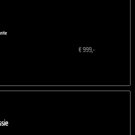
en we ervoor dat u zich bij ons welkom voelt en de juiste auto
ntie
€ 999,-
t
schema
ederland
nd aan de verstrekte informatie in de advertentie. Vertrouw
Neem contact op met de verkoper voor aanvullende vragen.
sie