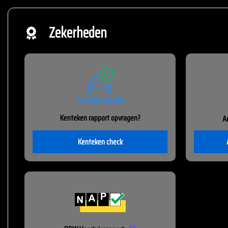
Zekerheden
Kenteken rapport opvragen?
A
Kenteken check