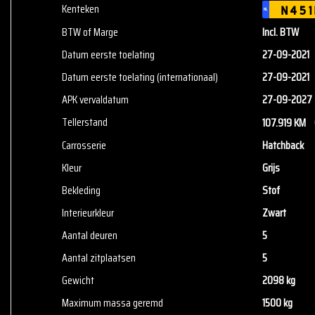
Kenteken
N451
NL
BTW of Marge
Incl. BTW
Datum eerste toelating
27-09-2021
Datum eerste toelating (internationaal)
27-09-2021
APK vervaldatum
27-09-2027
Tellerstand
107.919 KM
Carrosserie
Hatchback
Kleur
Grijs
Bekleding
Stof
Interieurkleur
Zwart
Aantal deuren
5
Aantal zitplaatsen
5
Gewicht
2098 kg
Maximum massa geremd
1500 kg