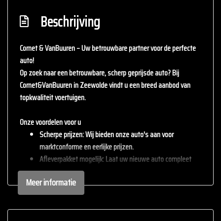
Beschrijving
Cornet & VanBuuren – Uw betrouwbare partner voor de perfecte
auto!
Op zoek naar een betrouwbare, scherp geprijsde auto? Bij
Cornet&VanBuuren
in Zeewolde vindt u een breed aanbod van
topkwaliteit voertuigen.
Onze voordelen voor u
Scherpe prijzen
: Wij bieden onze auto's aan voor
marktconforme en eerlijke prijzen.
Afleverpakket mogelijk
: Laat uw nieuwe auto compleet
afleveren met één van onze afleverpakketten (tegen
Meer informatie
meerprijs).
Inruil mogelijk
: Wij staan open voor uw huidige auto – inruil
is altijd bespreekbaar.
Persoonlijke service
: staan persoonlijke service en