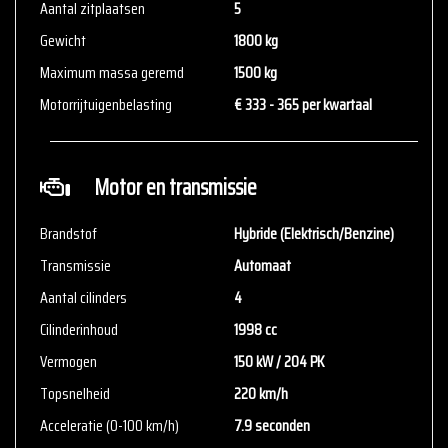
zelf de zaken welke voor jou belangrijk zijn en je beslissing
Aantal zitplaatsen
5
zouden kunnen beïnvloeden. Neem contact op met de verkoper
Gewicht
1800 kg
voor aanvullende vragen.
Maximum massa geremd
1500 kg
Motorrijtuigenbelasting
€ 333 - 365 per kwartaal
Motor en transmissie
Brandstof
Hybride (Elektrisch/Benzine)
Transmissie
Automaat
Aantal cilinders
4
Cilinderinhoud
1998 cc
Vermogen
150 kW / 204 PK
Topsnelheid
220 km/h
Acceleratie (0-100 km/h)
7.9 seconden