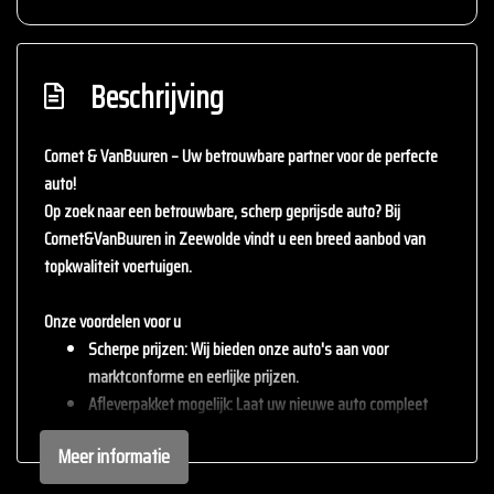
Beschrijving
Cornet & VanBuuren – Uw betrouwbare partner voor de perfecte
auto!
Op zoek naar een betrouwbare, scherp geprijsde auto? Bij
Cornet&VanBuuren
in Zeewolde vindt u een breed aanbod van
topkwaliteit voertuigen.
Onze voordelen voor u
Scherpe prijzen
: Wij bieden onze auto's aan voor
marktconforme en eerlijke prijzen.
Afleverpakket mogelijk
: Laat uw nieuwe auto compleet
afleveren met één van onze afleverpakketten (tegen
Meer informatie
meerprijs).
Inruil mogelijk
: Wij staan open voor uw huidige auto – inruil