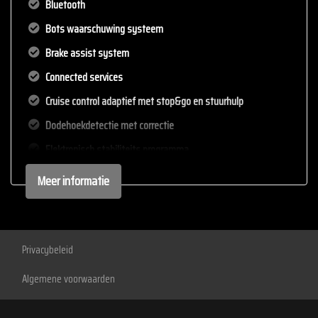
Bluetooth
Bots waarschuwing systeem
Brake assist system
Connected services
Cruise control adaptief met stop&go en stuurhulp
Dodehoekdetectie met correctie
Elektronisch stabiliteits programma
Hoofd airbag(s) achter
Meer informatie
Hoofd airbag(s) voor
Keyless start
Kruisend verkeer detectie
Privacybeleid
Laser led koplampen
Algemene voorwaarden
Led mistlampen