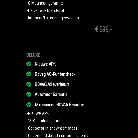
-6 Maanden garantie
past! Wij helpen u graag verder.
-Halve tank brandstof
-Interieur/Exterieur gewassen
Cavalier 34
€ 599,-
3897 AA Zeewolde
036-2340007
info@cvb-auto.nl
www.cvb-auto.nl
DELUXE
Cornet & VanBuuren – Uw betrouwbare partner voor de perfecte
Nieuwe APK
auto!
Bovag 40-Puntencheck
Op zoek naar een betrouwbare, scherp geprijsde auto? Bij
Cornet&VanBuuren
BOVAG Afleverbeurt
in Zeewolde vindt u een breed aanbod van
topkwaliteit voertuigen.
Autotrust Garantie
12 maanden BOVAG Garantie
Onze voordelen voor u
-Nieuwe APK
Scherpe prijzen
: Wij bieden onze auto's aan voor
-12 Maanden garantie
marktconforme en eerlijke prijzen.
-Gepoetst in showroomstaat
Afleverpakket mogelijk
: Laat uw nieuwe auto compleet
-Onderhoudsbeurt conform schema