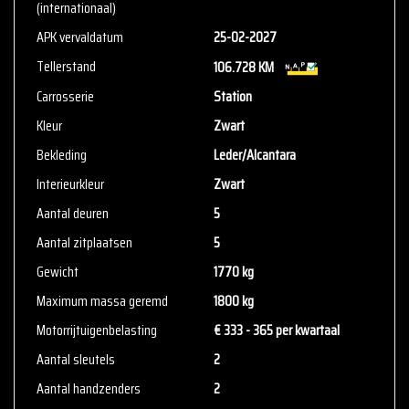
(internationaal)
Cavalier 34
3897 AA Zeewolde
APK vervaldatum
25-02-2027
036-2340007
Tellerstand
106.728 KM
info@cvb-auto.nl
Carrosserie
Station
www.cvb-auto.nl
Kleur
Zwart
We hebben ons uiterste best gedaan om alle informatie in deze
Bekleding
Leder/Alcantara
advertentie correct weer te geven. Er kunnen echter geen rechten
Interieurkleur
Zwart
worden ontleend aan de verstrekte informatie in de advertentie.
Aantal deuren
5
Vertrouw niet alleen op deze informatie maar controleer altijd
zelf de zaken welke voor jou belangrijk zijn en je beslissing
Aantal zitplaatsen
5
zouden kunnen beïnvloeden. Neem contact op met de verkoper
Gewicht
1770 kg
voor aanvullende vragen.
Maximum massa geremd
1800 kg
Motorrijtuigenbelasting
€ 333 - 365 per kwartaal
Aantal sleutels
2
Aantal handzenders
2