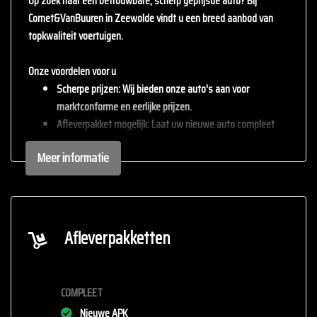
Op zoek naar een betrouwbare, scherp geprijsde auto? Bij
Cornet&VanBuuren
in Zeewolde vindt u een breed aanbod van
topkwaliteit voertuigen.
Onze voordelen voor u
Scherpe prijzen
: Wij bieden onze auto's aan voor
marktconforme en eerlijke prijzen.
Afleverpakket mogelijk
: Laat uw nieuwe auto compleet
afleveren met één van onze afleverpakketten (tegen
Meer informatie
meerprijs).
Inruil mogelijk
: Wij staan open voor uw huidige auto – inruil
is altijd bespreekbaar.
Persoonlijke service
: staan persoonlijke service en
klantvriendelijkheid altijd voorop. Met onze jarenlange
Afleverpakketten
ervaring in de automotive zorgen we ervoor dat u zich bij
ons welkom voelt en de juiste auto vindt die helemaal bij
uw wensen past.
COMPLEET
Proefrit
: Bel ons gerust voor een proefrit of kom langs
Nieuwe APK