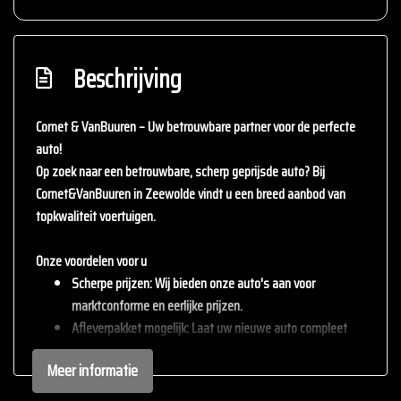
Beschrijving
Cornet & VanBuuren – Uw betrouwbare partner voor de perfecte
auto!
Op zoek naar een betrouwbare, scherp geprijsde auto? Bij
Cornet&VanBuuren
in Zeewolde vindt u een breed aanbod van
topkwaliteit voertuigen.
Onze voordelen voor u
Scherpe prijzen
: Wij bieden onze auto's aan voor
marktconforme en eerlijke prijzen.
Afleverpakket mogelijk
: Laat uw nieuwe auto compleet
afleveren met één van onze afleverpakketten (tegen
Meer informatie
meerprijs).
Inruil mogelijk
: Wij staan open voor uw huidige auto – inruil