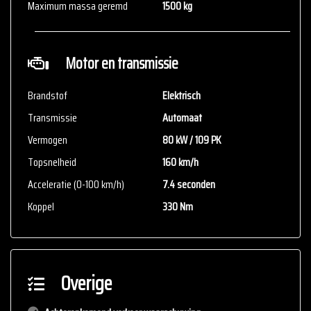
zelf de zaken welke voor jou belangrijk zijn en je beslissing
Maximum massa geremd
1500 kg
zouden kunnen beïnvloeden. Neem contact op met de verkoper
voor aanvullende vragen.
Motor en transmissie
Brandstof
Elektrisch
Transmissie
Automaat
Vermogen
80 kW / 109 PK
Topsnelheid
160 km/h
Acceleratie (0-100 km/h)
7.4 seconden
Koppel
330 Nm
Overige