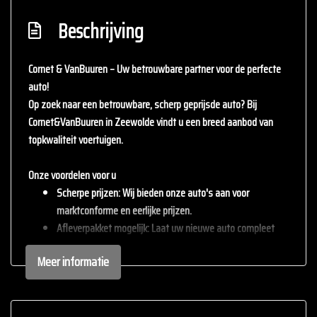
Beschrijving
Cornet & VanBuuren – Uw betrouwbare partner voor de perfecte
auto!
Op zoek naar een betrouwbare, scherp geprijsde auto? Bij
Cornet&VanBuuren
in Zeewolde vindt u een breed aanbod van
topkwaliteit voertuigen.
Onze voordelen voor u
Scherpe prijzen
: Wij bieden onze auto's aan voor
marktconforme en eerlijke prijzen.
Afleverpakket mogelijk
: Laat uw nieuwe auto compleet
afleveren met één van onze afleverpakketten (tegen
Meer informatie
meerprijs).
Inruil mogelijk
: Wij staan open voor uw huidige auto – inruil
is altijd bespreekbaar.
Persoonlijke service
: staan persoonlijke service en