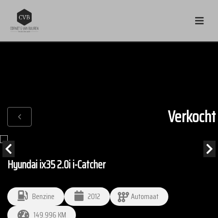
Verkocht
Hyundai ix35 2.0i i-Catcher
Benzine
2012
Automaat
149.996 KM