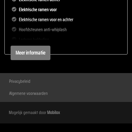
Elektrische ramen voor
Elektrische ramen voor en achter
Hoofdsteunen anti-whiplash
Lederen bekleding
Lederen versnellingspook
Meer informatie
Lendesteun(en) verstelbaar
Stuur leder
Stuur verstelbaar
Privacybeleid
Stuurbekrachtiging
Algemene voorwaarden
Voorstoelen verwarmd
Exterieur
Mogelijk gemaakt door
Mobilox
Buitenspiegels elektrisch inklapbaar