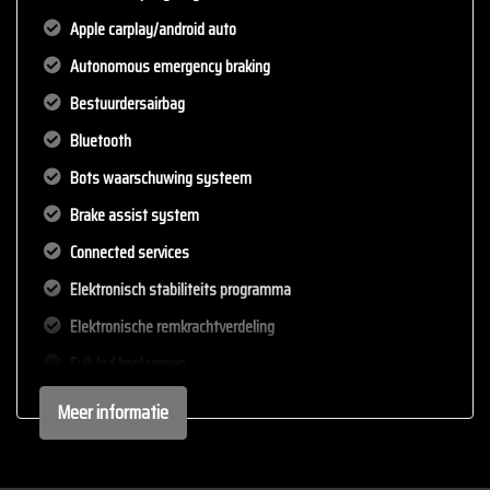
Apple carplay/android auto
Autonomous emergency braking
Bestuurdersairbag
Bluetooth
Bots waarschuwing systeem
Brake assist system
Connected services
Elektronisch stabiliteits programma
Elektronische remkrachtverdeling
Full-led koplampen
Hoofd airbag(s) achter
Meer informatie
Hoofd airbag(s) voor
Led mistlampen