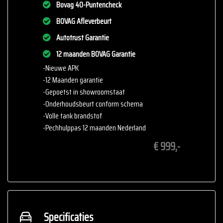
Bovag 40-Puntencheck
advertentie correct weer te geven. Er kunnen echter geen rechten
worden ontleend aan de verstrekte informatie in de advertentie.
BOVAG Afleverbeurt
Vertrouw niet alleen op deze informatie maar controleer altijd
Autotrust Garantie
zelf de zaken welke voor jou belangrijk zijn en je beslissing
12 maanden BOVAG Garantie
zouden kunnen beïnvloeden. Neem contact op met de verkoper
-Nieuwe APK
voor aanvullende vragen.
-12 Maanden garantie
-Gepoetst in showroomstaat
-Onderhoudsbeurt conform schema
-Volle tank brandstof
-Pechhulppas 12 maanden Nederland
€ 999,-
Specificaties