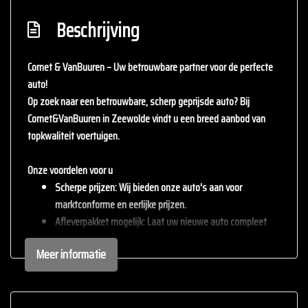
Beschrijving
Cornet & VanBuuren – Uw betrouwbare partner voor de perfecte
auto!
Op zoek naar een betrouwbare, scherp geprijsde auto? Bij
Cornet&VanBuuren
in Zeewolde vindt u een breed aanbod van
topkwaliteit voertuigen.
Onze voordelen voor u
Scherpe prijzen
: Wij bieden onze auto's aan voor
marktconforme en eerlijke prijzen.
Afleverpakket mogelijk
: Laat uw nieuwe auto compleet
afleveren met één van onze afleverpakketten (tegen
Meer informatie
meerprijs).
Inruil mogelijk
: Wij staan open voor uw huidige auto – inruil
is altijd bespreekbaar.
Persoonlijke service
: staan persoonlijke service en