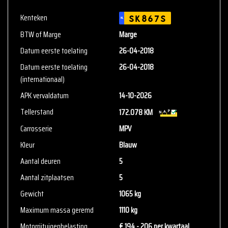
Kenteken
SK867S
NL
BTW of Marge
Marge
Datum eerste toelating
26-04-2018
Datum eerste toelating
26-04-2018
(internationaal)
APK vervaldatum
14-10-2026
Tellerstand
172.078 KM
Carrosserie
MPV
Kleur
Blauw
Aantal deuren
5
Aantal zitplaatsen
5
Gewicht
1065 kg
Maximum massa geremd
1110 kg
Motorrijtuigenbelasting
€ 194 - 206 per kwartaal