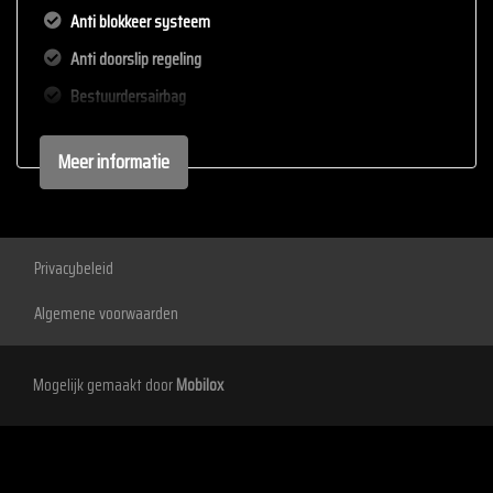
Anti blokkeer systeem
Anti doorslip regeling
Bestuurdersairbag
Bluetooth
Meer informatie
Elektronisch stabiliteits programma
Elektronische remkrachtverdeling
Passagiersairbag
Privacybeleid
Zij airbag(s) voor
Algemene voorwaarden
Exterieur
Buitenspiegels elektrisch verstel- en verwarmbaar
Mogelijk gemaakt door
Mobilox
Buitenspiegels in carrosseriekleur
Centrale vergrendeling met afstandsbediening
Dakrails