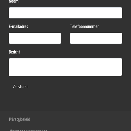
Naam
Bluetooth
Elektronisch stabiliteits programma
Elektronische remkrachtverdeling
E-mailadres
Telefoonnummer
Hoofd airbag(s) voor
Passagiersairbag
Bericht
Schakelpaddles
Zij airbag(s) voor
Versturen
Privacybeleid