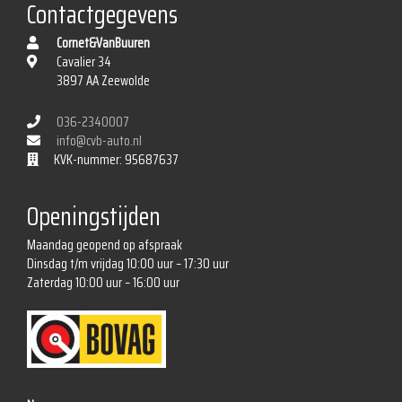
Airco
Contactgegevens
Apple carplay
Cornet&VanBuuren
Cavalier 34
Bestuurdersstoel in hoogte verstelbaar
3897 AA Zeewolde
Elektrische ramen voor
036-2340007
Elektrische ramen voor en achter
info@cvb-auto.nl
Lederen/stof bekleding
KVK-nummer: 95687637
Sportstoelen
Openingstijden
Sportstuur
Maandag geopend op afspraak
Stuur leder
Dinsdag t/m vrijdag 10:00 uur – 17:30 uur
Overige
Zaterdag 10:00 uur – 16:00 uur
Achteropkomend verkeer waarschuwing
Anti blokkeer systeem
Bestuurdersairbag