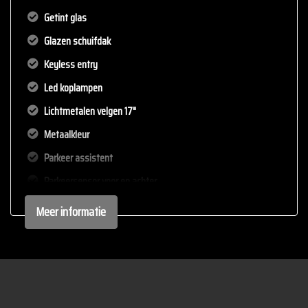
We hebben ons uiterste best gedaan om alle informatie in deze
Getint glas
advertentie correct weer te geven. Er kunnen echter geen rechten
Glazen schuifdak
worden ontleend aan de verstrekte informatie in de advertentie.
Vertrouw niet alleen op deze informatie maar controleer altijd
Keyless entry
zelf de zaken welke voor jou belangrijk zijn en je beslissing
Led koplampen
zouden kunnen beïnvloeden. Neem contact op met de verkoper
Lichtmetalen velgen 17"
voor aanvullende vragen.
Metaalkleur
Parkeer assistent
Parkeersensor voor en achter
Ruitensproeiers/wisserbladen verwarmbaar
Meer informatie
Sportonderstel
Interieur
Achterbank in delen neerklapbaar