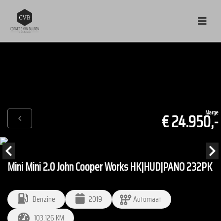
Marge
€ 24.950,-
Mini Mini 2.0 John Cooper Works HK|HUD|PANO 232PK
Benzine
2019
Automaat
103.126 KM