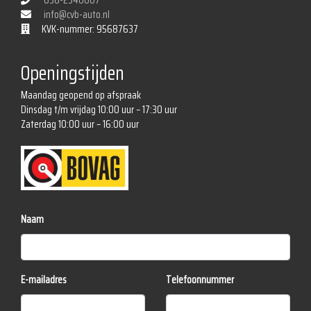
036-2340007
Sfeerverlichting
info@cvb-auto.nl
KVK-nummer: 95687637
Stuur nappaleder
Volledig digitaal instrumentenpaneel
Openingstijden
Zij airbag(s) voor
Maandag geopend op afspraak
Exterieur
Dinsdag t/m vrijdag 10:00 uur – 17:30 uur
Zaterdag 10:00 uur – 16:00 uur
Amg-styling
Buitenspiegel(s) automatisch dimmend
Buitenspiegels elektrisch inklapbaar
Buitenspiegels elektrisch verstel- en verwarmbaar
Naam
Buitenspiegels met verlichting
Chroom delen exterieur
E-mailadres
Telefoonnummer
Keyless entry
Led achterlichten