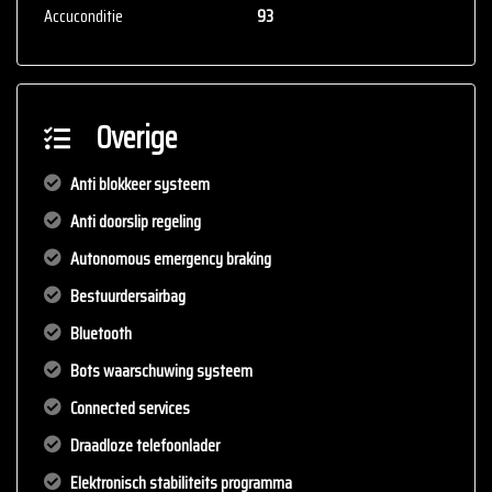
Accuconditie
93
zelf de zaken welke voor jou belangrijk zijn en je beslissing
zouden kunnen beïnvloeden. Neem contact op met de verkoper
voor aanvullende vragen.
Overige
Anti blokkeer systeem
Anti doorslip regeling
Autonomous emergency braking
Bestuurdersairbag
Bluetooth
Bots waarschuwing systeem
Connected services
Draadloze telefoonlader
Elektronisch stabiliteits programma