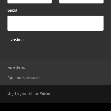
Led dagrijverlichting
Bericht
Led koplampen
Lichtmetalen velgen 5-spaaks 18"
Parkeer assistent
Versturen
Parkeersensor achter
Parkeersensor voor
Verlaagde carrosserie
Interieur
Privacybeleid
Algemene voorwaarden
Achterbank in delen neerklapbaar
Armsteun achter
Mogelijk gemaakt door
Mobilox
Armsteun voor
Bestuurdersstoel in hoogte verstelbaar